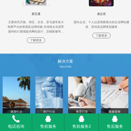
易宝通
易企宣
主要依托天猫、淘宝、京东、亚马逊等各大
面向企业、个人以及商家推出的企业网站建
电商平台的资源及运维经验,为传统企业进军
设、宣传及品牌策划服务
国内B2C领域提供网站设计、店铺装修等一
了解更多
站式解决方案
了解更多
解决方案
SOLUTION
旅游行业
医疗行业
教育行业
装修装饰
电话咨询
售前服务
售前服务2
售后服务